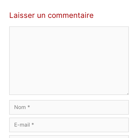
Laisser un commentaire
Commentaire
Nom
E-
mail