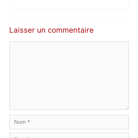
Laisser un commentaire
Commentaire
Nom
E-